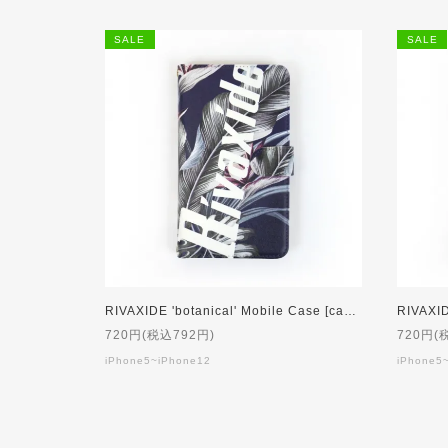
SALE
SALE
RIVAXIDE 'botanical' Mobile Case [camel mirror] [80%OFF]
RIVAXIDE
720円(税込792円)
720円(
iPhone5~iPhone12
iPhone5