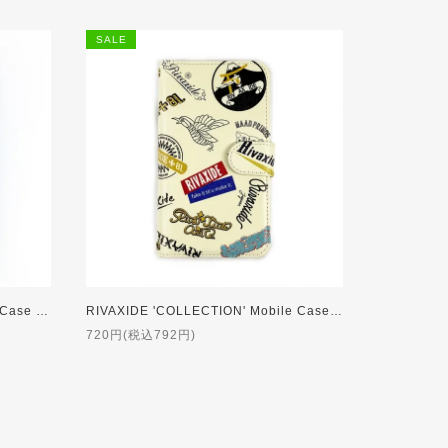
SALE
0%OFF]
RIVAXIDE 'COLLECTION' Mobile Case [CAMEL Mirror] [80%OFF]
720円(税込792円)