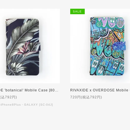
SALE
 'botanical' Mobile Case [80%OFF]
RIVAXIDE x OVERDOSE Mobile Case [8
税込792円)
720円(税込792円)
~iPhone8Plus・GALAXY [SC-04J]