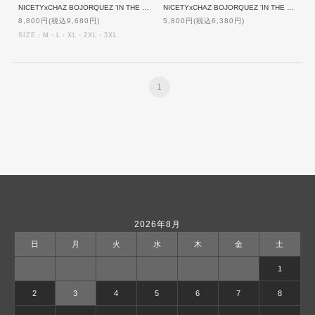
NICETYxCHAZ BOJORQUEZ 'IN THE MIX' Tank top
NICETYxCHAZ BOJORQUEZ 'IN THE MIX' Mesh Trucker Cap
8,800円(税込9,680円)
5,800円(税込6,380円)
SIZE：M・L・XL・2XL・3XL
1
2026年8月
日
月
火
水
木
金
土
1
2
3
4
5
6
7
8