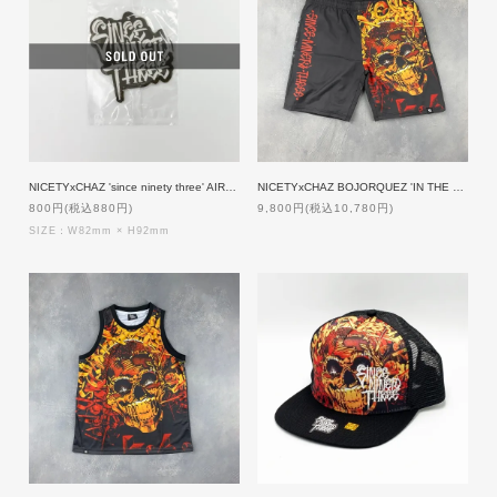
NICETYxCHAZ 'since ninety three' AIR FRESHENER
NICETYxCHAZ BOJORQUEZ 'IN THE MIX' Nylon Shorts
800円(税込880円)
9,800円(税込10,780円)
SIZE：W82mm × H92mm