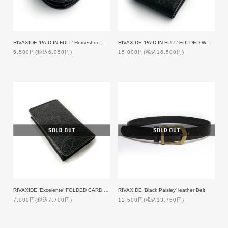
RIVAXIDE ‘PAID IN FULL’ Horseshoe Coin Case [Black Paisley]
RIVAXIDE ‘PAID IN FULL’ FOLDED WALLET [Black Paisley]
5,500円(税込6,050円)
15,000円(税込16,500円)
RIVAXIDE ‘Excelente’ FOLDED CARD CASE [Black Paisley]
RIVAXIDE 'Black Paisley' leather Belt
7,000円(税込7,700円)
12,500円(税込13,750円)