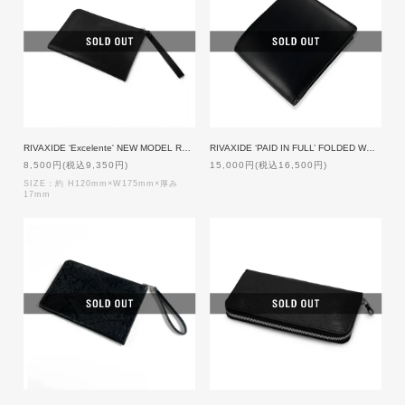
RIVAXIDE ‘Excelente' NEW MODEL Round zipper Case [BALCK]
RIVAXIDE ‘PAID IN FULL’ FOLDED WALLET [Black]
8,500円(税込9,350円)
15,000円(税込16,500円)
SIZE：約 H120mm×W175mm×厚み
17mm