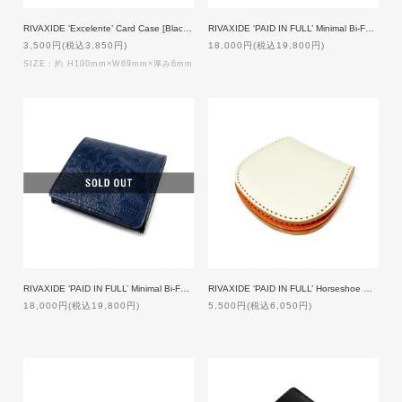
RIVAXIDE ‘Excelente’ Card Case [Black Paisley]
RIVAXIDE ‘PAID IN FULL’ Minimal Bi-Fold Wallet [Black Paisley]
3,500円(税込3,850円)
18,000円(税込19,800円)
SIZE：約 H100mm×W69mm×厚み6mm
RIVAXIDE ‘PAID IN FULL’ Minimal Bi-Fold Wallet [Blue Paisley]
RIVAXIDE ‘PAID IN FULL’ Horseshoe Coin Case [OFF WHITE×ORANGE]
18,000円(税込19,800円)
5,500円(税込6,050円)