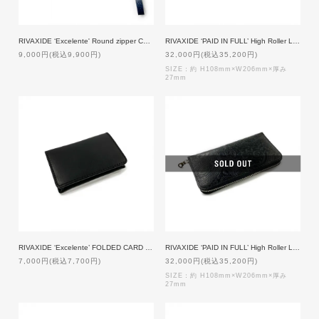
RIVAXIDE ‘Excelente' Round zipper Case [Blue Paisley]
RIVAXIDE ‘PAID IN FULL’ High Roller Long wallet [BLACK]
9,000円(税込9,900円)
32,000円(税込35,200円)
SIZE：約 H108mm×W206mm×厚み
27mm
RIVAXIDE ‘Excelente’ FOLDED CARD CASE [BLACK]
RIVAXIDE ‘PAID IN FULL’ High Roller Long wallet [Black Paisley x Black Grey]
7,000円(税込7,700円)
32,000円(税込35,200円)
SIZE：約 H108mm×W206mm×厚み
27mm