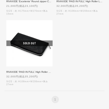
RIVAXIDE ‘Excelente' Round zipper Case Large [Black Paisley]
RIVAXIDE ‘PAID IN FULL’ High Roller Long wallet [Black Paisley×Black]【一点物】
21,000円(税込23,100円)
32,000円(税込35,200円)
SIZE：約 H175mm×W270mm×厚み
SIZE：約 H108mm×W206mm×厚み
15mm
27mm
RIVAXIDE ‘PAID IN FULL’ High Roller Double Element Long wallet [Black Paisley× Black Grey] 【一点物】
32,000円(税込35,200円)
SIZE：約 H108mm×W206mm×厚み
27mm
1