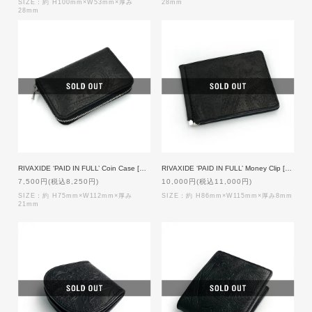
SIZE：約 H100mm×W53mm×厚み
28mm
28mm
RIVAXIDE ‘PAID IN FULL’ Coin Case [Black Paisley]
RIVAXIDE ‘PAID IN FULL’ Money Clip [Black Paisley]
7,500円(税込8,250円)
10,000円(税込11,000円)
SIZE：約 H75mm×W112mm×厚み
SIZE：約 H86mm×W115mm×厚み8mm
21mm