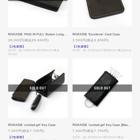
RIVAXIDE ‘PAID IN FULL’ Button Long wallet
RIVAXIDE ‘Excelente’ Card Case
26,000円(税込28,600円)
3,500円(税込3,850円)
【2色展開】
【2色展開】
SIZE：約 H95mm×W189mm×厚み
SIZE：約 H100mm×W69mm×厚み6mm
31mm
RIVAXIDE ‘cocktail girl’ Key Case
RIVAXIDE ‘cocktail girl’ Key Case [BlackPaisley]
7,000円(税込7,700円)
7,000円(税込7,700円)
【2色展開】
SIZE：約 H100mm×W53mm×厚み