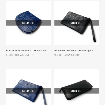
RIVAXIDE ‘PAID IN FULL’ Horseshoe Coin Case [Blue Paisley]
RIVAXIDE ‘Excelente' Round zipper Case [Black Paisley]
5,500円(税込6,050円)
9,000円(税込9,900円)