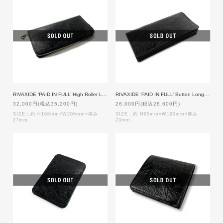
RIVAXIDE ‘PAID IN FULL’ High Roller Long wallet [Black Paisley]
RIVAXIDE ‘PAID IN FULL’ Button Long wallet [Black Paisley]
32,000円(税込35,200円)
26,000円(税込28,600円)
SIZE：約 H108mm×W206mm×厚み
SIZE：約 H95mm×W190mm×厚み
27mm
23mm