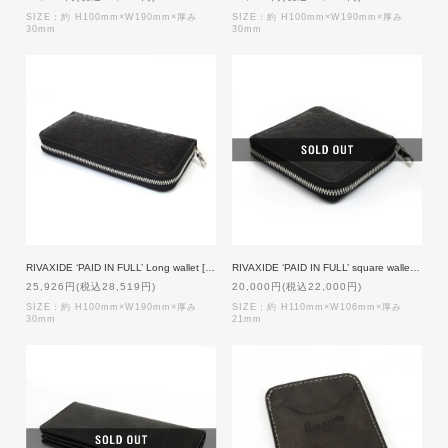
SIZE：約 H100mm×W190mm×厚み
SIZE：約 H100mm×W190mm×厚み
30mm
30mm
RIVAXIDE ‘PAID IN FULL’ Long wallet [BlackPaisley x BlackGray]
RIVAXIDE ‘PAID IN FULL’ square wallet [Black Paisley x Black Gray]
25,926円(税込28,519円)
20,000円(税込22,000円)
SIZE：約 H100mm×W190mm×厚み
SIZE：約 H110mm×W106mm×厚み
30mm
21mm