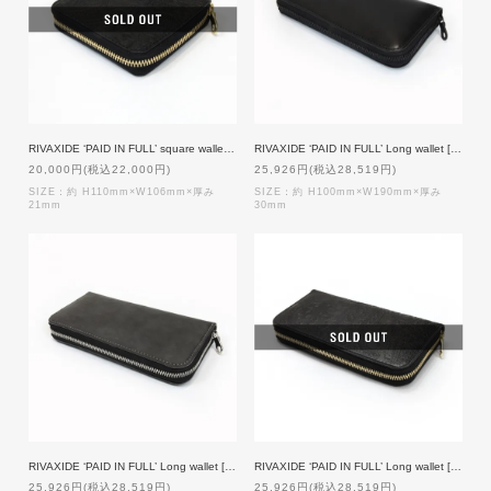
RIVAXIDE ‘PAID IN FULL’ square wallet [Black Paisley]
RIVAXIDE ‘PAID IN FULL’ Long wallet [Black]
20,000円(税込22,000円)
25,926円(税込28,519円)
SIZE：約 H110mm×W106mm×厚み
SIZE：約 H100mm×W190mm×厚み
21mm
30mm
RIVAXIDE ‘PAID IN FULL’ Long wallet [Black Gray]
RIVAXIDE ‘PAID IN FULL’ Long wallet [Black Paisley]
25,926円(税込28,519円)
25,926円(税込28,519円)