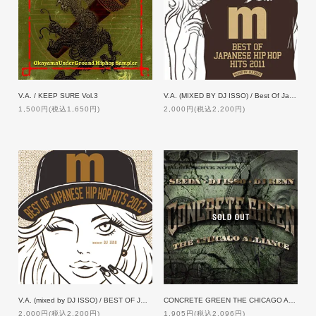
V.A. / KEEP SURE Vol.3
V.A. (MIXED BY DJ ISSO) / Best Of Japanese Hip Hop Hits 2011
1,500円(税込1,650円)
2,000円(税込2,200円)
V.A. (mixed by DJ ISSO) / BEST OF JAPANEASE HIP HOP HITS 2012
CONCRETE GREEN THE CHICAGO ALLIANCE
2,000円(税込2,200円)
1,905円(税込2,096円)