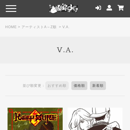
HOME
>
アーティストA～Z順
>
V.A.
V.A.
並び順変更：
おすすめ順
価格順
新着順