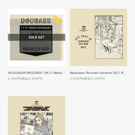
VA:DOGEAR REOCRDS / 06-17 Mixed by DJ K-FLASH
Manhattan Records? presents 2017 BEST OF JAPANESE HIP HOP MIX
2,400円(税込2,640円)
2,000円(税込2,200円)