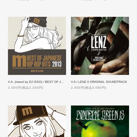
V.A. (mixed by DJ ISSO) / BEST OF JAPANEASE HIP HOP HITS 2013
V.A / LENZ II ORIGINAL SOUNDTRACK
2,000円(税込2,200円)
2,800円(税込3,080円)