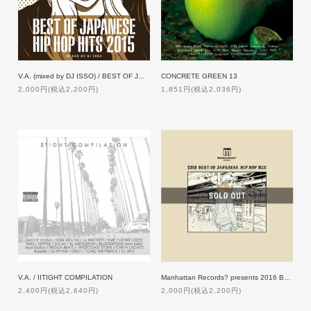
V.A. (mixed by DJ ISSO) / BEST OF JAPANESE HIP HOP HITS 2015
CONCRETE GREEN 13
2,000円(税込2,200円)
1,851円(税込2,036円)
V.A. / IITIGHT COMPILATION
Manhattan Records? presents 2016 BEST OF JAPANESE HIP HOP MIX
2,400円(税込2,640円)
2,000円(税込2,200円)