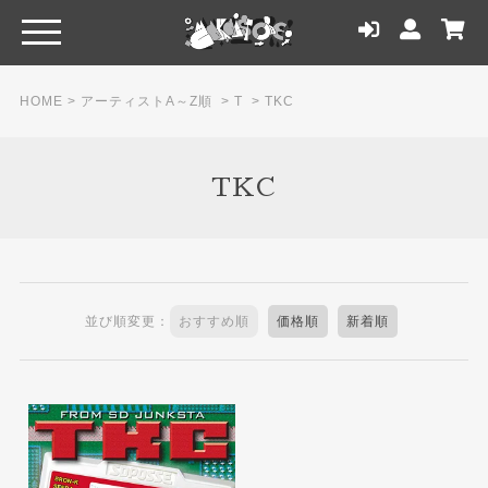
HOME
>
アーティストA～Z順
>
T
>
TKC
TKC
並び順変更：
おすすめ順
価格順
新着順