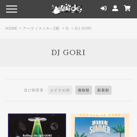
HOME
>
アーティストA～Z順
>
G
>
DJ GORI
DJ GORI
並び順変更：
おすすめ順
価格順
新着順