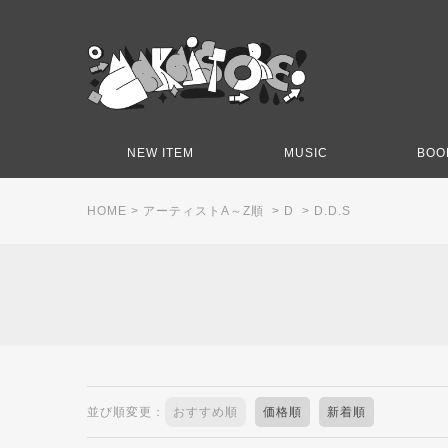
NEW ITEM
MUSIC
BOO
HOME
>
アーティストA～Z順
>
D
>
D.D.S
並び順変更：
おすすめ順
価格順
新着順