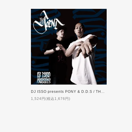
DJ ISSO presents PONY & D.D.S / THE JOINT【特典付】
1,524円(税込1,676円)