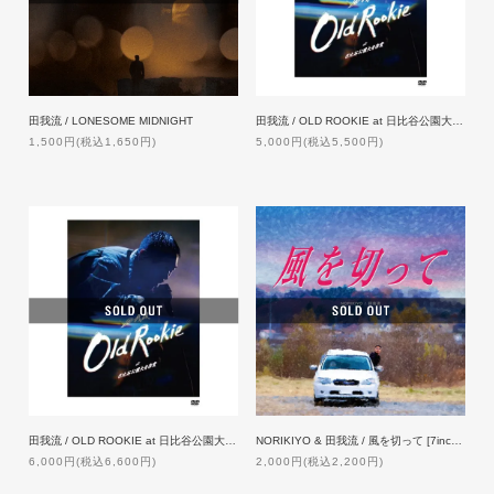
田我流 / LONESOME MIDNIGHT
田我流 / OLD ROOKIE at 日比谷公園大音楽堂【通常盤】[DVD]
1,500円(税込1,650円)
5,000円(税込5,500円)
田我流 / OLD ROOKIE at 日比谷公園大音楽堂【生産限定盤】[2DVD]
NORIKIYO & 田我流 / 風を切って [7inch]【限定プレス】
6,000円(税込6,600円)
2,000円(税込2,200円)