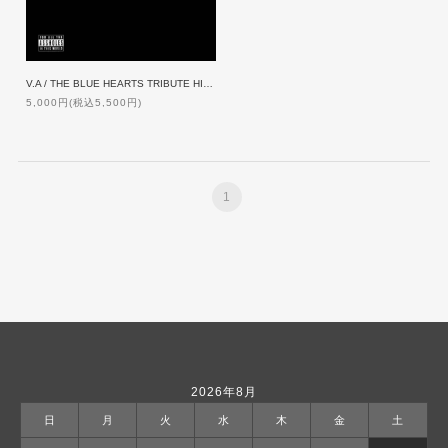
V.A / THE BLUE HEARTS TRIBUTE HIP HOP ALBUM 「終わらない歌」[12inch]
5,000円(税込5,500円)
1
2026年8月
日
月
火
水
木
金
土