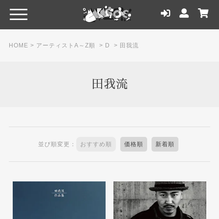
HOME
>
アーティストA～Z順
>
D
>
田我流
田我流
並び順変更：
おすすめ順
価格順
新着順