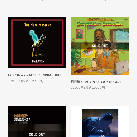
FALCON a.k.a NEVER ENDING ONELOOP / THE NEW MYSTERY
1,500円(税込1,650円)
田我流 / EASY,YOU BUSY REGGAE MIX
1,500円(税込1,650円)