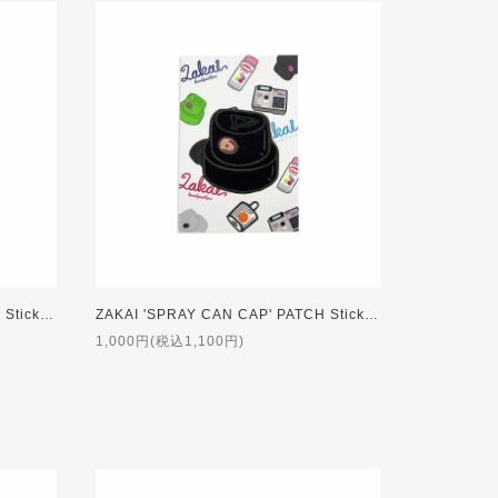
ZAKAI 'SPRAY CAN CAP' PATCH Sticker [GREY]
ZAKAI 'SPRAY CAN CAP' PATCH Sticker [BLACK × GREY]
1,000円(税込1,100円)