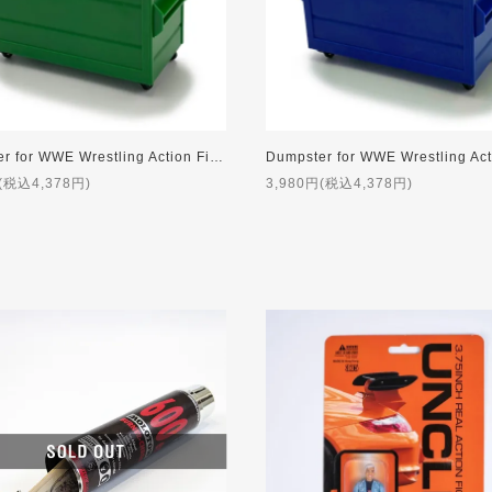
Dumpster for WWE Wrestling Action Figures [GREEN]
(税込4,378円)
3,980円(税込4,378円)