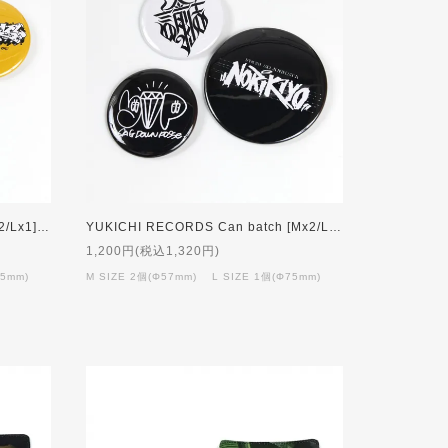
KAZE MAGAZINE Can batch [Mx2/Lx1] SET
YUKICHI RECORDS Can batch [Mx2/Lx1] SET (A)
1,200円(税込1,320円)
75mm)
M SIZE 2個(Φ57mm) L SIZE 1個(Φ75mm)