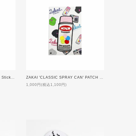
ZAKAI 'SPRAY CAN CAP' PATCH Sticker [GREEN]
ZAKAI 'CLASSIC SPRAY CAN' PATCH Sticker
1,000円(税込1,100円)