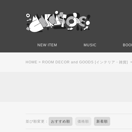
NEW ITEM
MUSIC
BOO
HOME
>
ROOM DECOR and GOODS [インテリア・雑貨]
並び順変更：
おすすめ順
価格順
新着順