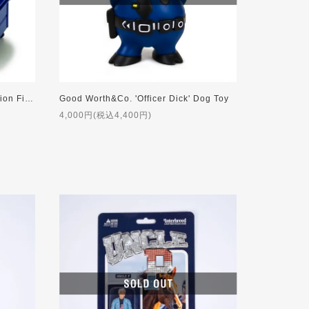
Dumpster for WWE Wrestling Action Figures [BLUE]
Good Worth&Co. 'Officer Dick' Dog Toy
4,000円(税込4,400円)