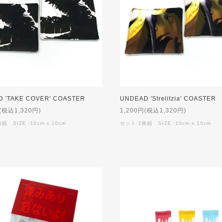
 'TAKE COVER' COASTER
UNDEAD 'Strelitzia' COASTER
(税込1,320円)
1,200円(税込1,320円)
組 SIZE :10cm x 10cm
セット:2枚組 SIZE :10cm x 10cm