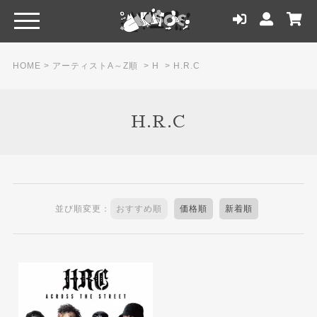
HOME
>
アーティストA～Z順
>
H
>
H.R.C
H.R.C
並び順変更：
おすすめ順
価格順
新着順