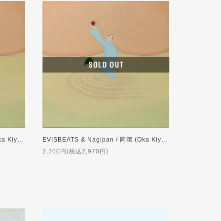
EVISBEATS & Nagipan / 岡潔 (Oka Kiyoshi) [CD]
EVISBEATS & Nagipan / 岡潔 (Oka Kiyoshi) [CASSETTE TAPE]
2,700円(税込2,970円)