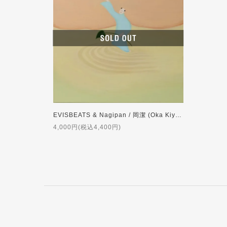
EVISBEATS & Nagipan / 岡潔 (Oka Kiyoshi) [LP]
4,000円(税込4,400円)