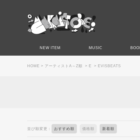
NEW ITEM
MUSIC
BOO
HOME
>
アーティストA～Z順
>
E
>
EVISBEATS
並び順変更：
おすすめ順
価格順
新着順