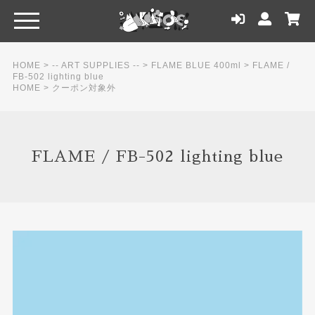
HOME
>
-- ART SUPPLIES --
>
FLAME BLUE 400ml
>
FLAME /
FB-502 lighting blue
HOME
>
クーポン対象外
FLAME / FB-502 lighting blue