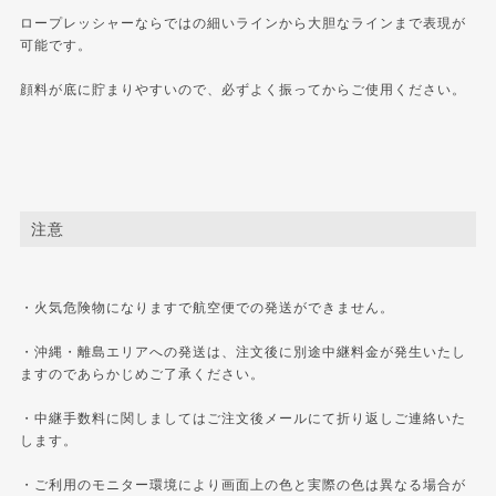
ロープレッシャーならではの細いラインから大胆なラインまで表現が
可能です。
顔料が底に貯まりやすいので、必ずよく振ってからご使用ください。
注意
・火気危険物になりますで航空便での発送ができません。
・沖縄・離島エリアへの発送は、注文後に別途中継料金が発生いたし
ますのであらかじめご了承ください。
・中継手数料に関しましてはご注文後メールにて折り返しご連絡いた
します。
・ご利用のモニター環境により画面上の色と実際の色は異なる場合が