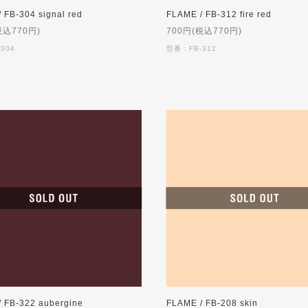
 FB-304 signal red
FLAME / FB-312 fire red
税込770円)
700円(税込770円)
304
型番：FB-312
 FB-322 aubergine
FLAME / FB-208 skin