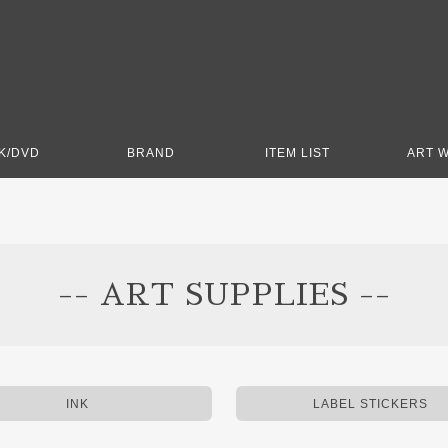
K/DVD
BRAND
ITEM LIST
ART 
-- ART SUPPLIES --
INK
LABEL STICKERS