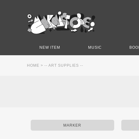
NEW ITEM
MUSIC
BOO
HOME
>
-- ART SUPPLIES --
MARKER