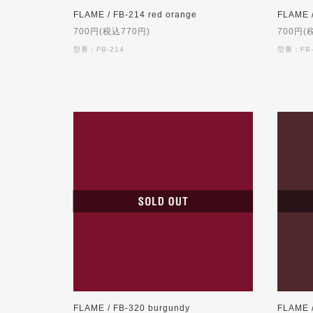
FLAME / FB-214 red orange
FLAME /
700円(税込770円)
700円(
型番：FB-214
型番：FB-
FLAME / FB-320 burgundy
FLAME /