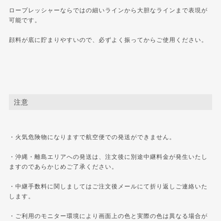
ロープレッシャーならではの細いラインから大胆なラインまで表現が
可能です。
顔料が底に貯まりやすいので、必ずよく振ってからご使用ください。
注意
・火気危険物になりますで航空便での発送ができません。
・沖縄・離島エリアへの発送は、注文後に別途中継料金が発生いたし
ますのであらかじめご了承ください。
・中継手数料に関しましてはご注文後メールにて折り返しご連絡いた
します。
・ご利用のモニター環境により画面上の色と実際の色は異なる場合が