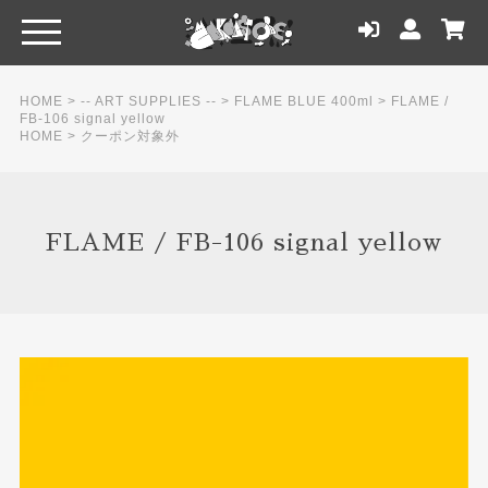
HOME
>
-- ART SUPPLIES --
>
FLAME BLUE 400ml
>
FLAME /
FB-106 signal yellow
HOME
>
クーポン対象外
FLAME / FB-106 signal yellow