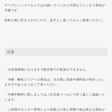
ロープレッシャーならではの細いラインから大胆なラインまで表現が
可能です。
顔料が底に貯まりやすいので、必ずよく振ってからご使用ください。
注意
・火気危険物になりますで航空便での発送ができません。
・沖縄・離島エリアへの発送は、注文後に別途中継料金が発生いたし
ますのであらかじめご了承ください。
・中継手数料に関しましてはご注文後メールにて折り返しご連絡いた
します。
・ご利用のモニター環境により画面上の色と実際の色は異なる場合が