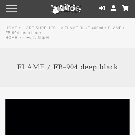
HOME
>
-- ART SUPPLIES --
>
FLAME BLUE 400ml
>
FLAME /
FB-904 deep black
HOME
>
クーポン対象外
FLAME / FB-904 deep black