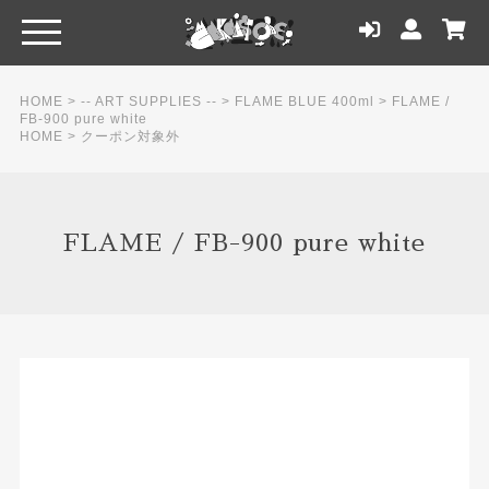
HOME
>
-- ART SUPPLIES --
>
FLAME BLUE 400ml
>
FLAME /
FB-900 pure white
HOME
>
クーポン対象外
FLAME / FB-900 pure white