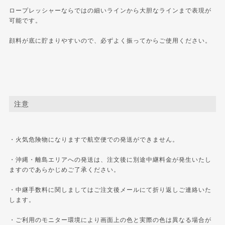
ロープレッシャーならではの細いラインから大胆なラインまで表現が
可能です。
顔料が底に貯まりやすいので、必ずよく振ってからご使用ください。
注意
・火気危険物になりますで航空便での発送ができません。
・沖縄・離島エリアへの発送は、注文後に別途中継料金が発生いたし
ますのであらかじめご了承ください。
・中継手数料に関しましてはご注文後メールにて折り返しご連絡いた
します。
・ご利用のモニター環境により画面上の色と実際の色は異なる場合が