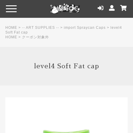
HOME
>
-- ART SUPPLIES --
>
import Spraycan Caps
>
level4
Soft Fat cap
HOME
>
クーポン対象外
level4 Soft Fat cap