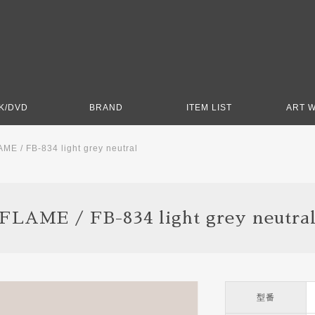
K/DVD
BRAND
ITEM LIST
ART 
ME / FB-834 light grey neutral
FLAME / FB-834 light grey neutra
型番