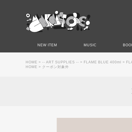
NEW ITEM
MUSIC
BOO
HOME
>
-- ART SUPPLIES --
>
FLAME BLUE 400ml
>
FLA
HOME
>
クーポン対象外