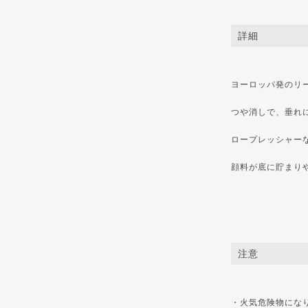
詳細
ヨーロッパ発のリ
つや消しで、垂れ
ロープレッシャー
顔料が底に貯まり
注意
・火気危険物にな