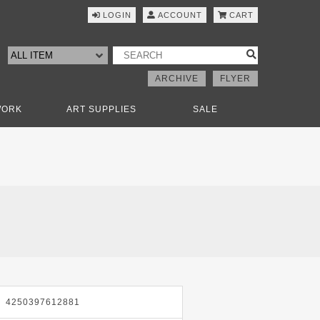
LOGIN
ACCOUNT
CART
ARCHIVE
FLYER
WORK
ART SUPPLIES
SALE
l
4250397612881