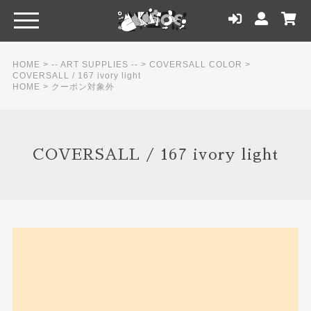
HOME
>
-- ART SUPPLIES --
>
COVERSALL COLOR
>
COVERSALL / 167 ivory light
HOME
>
クーポン対象外
COVERSALL / 167 ivory light