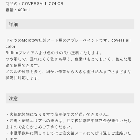
商品名：COVERSALL COLOR
容量：400ml
詳細
ドイツのMolotow社製アート用のスプレーペイントです。covers all
color
Beltonプレミアムより色のりの良い塗料になります。
つや消しで、垂れにくく乾きも早く、色乗りもとてもよく、色んな用
途で使用できます。
ノズルの種類も多く、細かい作業から大きな塗り込みまでさまざまな
状況に対応します。
注意
・火気危険物になりますで航空便での発送ができません。
・沖縄・離島エリアへの発送は、注文後に別途中継料金が発生いたし
ますのであらかじめご了承ください。
・中継手数料に関しましてはご注文後メールにて折り返しご連絡いた
します。