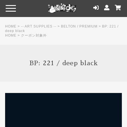
HOME
>
-- ART SUPPLIES --
>
BELTON / PREMIUM
>
BP: 221 /
deep black
HOME
>
クーポン対象外
BP: 221 / deep black