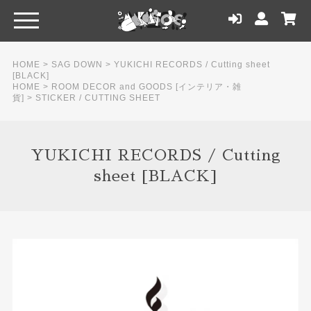
HOME
>
SAG DOWN
>
YUKICHI RECORDS / Cutting sheet
[BLACK]
HOME
>
ROOM DECOR and GOODS [インテリア・雑
貨]
>
STICKER / CUTTING SHEET
YUKICHI RECORDS / Cutting
sheet [BLACK]