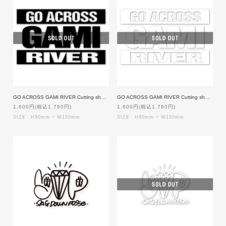
GO ACROSS GAMI RIVER Cutting sheet [BLACK]
GO ACROSS GAMI RIVER Cutting sheet [WHITE]
1,600円(税込1,760円)
1,600円(税込1,760円)
SIZE：H90mm × W150mm
SIZE：H90mm × W150mm