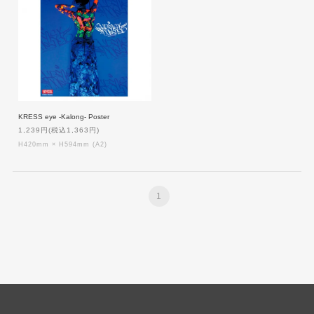
KRESS eye -Kalong- Poster
1,239円(税込1,363円)
H420mm × H594mm (A2)
1