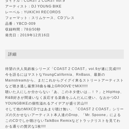
タイトル：COAST 2 COAST vol.9
アーティスト：DJ YOUNG BIKE
レーベル：YUKICHI RECORDS
フォーマット：スリムケース、CDプレス
品番：YBCD-009
収録時間：78分50秒
発売日：2019年12月16日
詳細
待望の大人気鉄板シリーズ「COAST 2 COAST」vol.9が遂に完成!!!!
今を語るにはマストなYoungCalifornia、RnBass、最新の
Mainstreamから、まだこれからグイグイ来るストリートアーティスト
など聴き逃し厳禁38曲を極上GROOVEでMIX!!!!!
聴いた人にしか分からない「あ、このネタ使いは…！？」とHipHop、
R&B好きが間違いなく反応する楽曲をふんだんに使い、なおかつDJ
YOUNGBIKEの個性溢れるアイデアが盛り沢山!!!
そして他のMIXCDではあまり聴け無い、「COAST 2 COAST」シリー
ズの欠かせないアーティスト本人達のDrop、「Mr. Spoone」による
このCDでしか聴けないTalkBox Remixなどトラックリストを見てわ
かる通りの贅沢な1枚!!!!