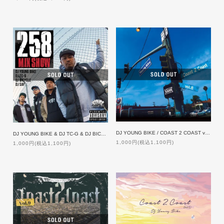
DJ YOUNG BIKE / COAST 2 COAST vol.8
DJ YOUNG BIKE & DJ TC-G & DJ BICYCLE & DJ SAY / 258MIXSHOW【特典付】
1,000円(税込1,100円)
1,000円(税込1,100円)