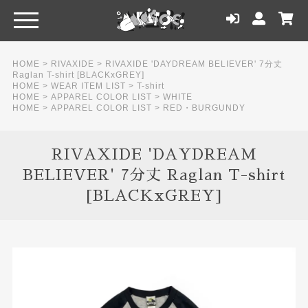
HOME
>
RIVAXIDE
>
RIVAXIDE 'DAYDREAM BELIEVER' 7分丈
Raglan T-shirt [BLACKxGREY]
HOME
>
WEAR ITEM LIST
>
T-shirt
HOME
>
APPAREL COLOR LIST
>
WHITE
HOME
>
APPAREL COLOR LIST
>
RED・BURGUNDY
RIVAXIDE 'DAYDREAM
BELIEVER' 7分丈 Raglan T-shirt
[BLACKxGREY]