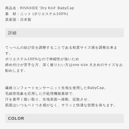
商品名：RIVAXIDE ‘Dry Knit’ BabyCap
素 材：ニット (ポリエステル100%)
原産国：日本製
詳細
てっぺんの結び目を調整することである程度サイズ感を調整出来ま
す。
ポリエステル100%なので伸縮性が強いため
締め付けが苦手な方、深く被りたい方はone size 大きめのサイズをお
勧めします。
繊維コンフォートセンサーニット生地を使用したBabyCap。
毛細管現象を応用した汗処理機能素材で、
汗を素早く吸い取り、生地表面へ移動、拡散させ、
肌面はいつもベトつき感がなく、サラッと快適な状態を保ちます。
COLOR