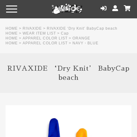
HOME
>
RIVAXIDE
>
RIVAXIDE ‘Dry Knit’ BabyCap beach
HOME
>
WEAR ITEM LIST
>
Cap
HOME
>
APPAREL COLOR LIST
>
ORANGE
HOME
>
APPAREL COLOR LIST
>
NAVY・BLUE
RIVAXIDE ‘Dry Knit’ BabyCap
beach