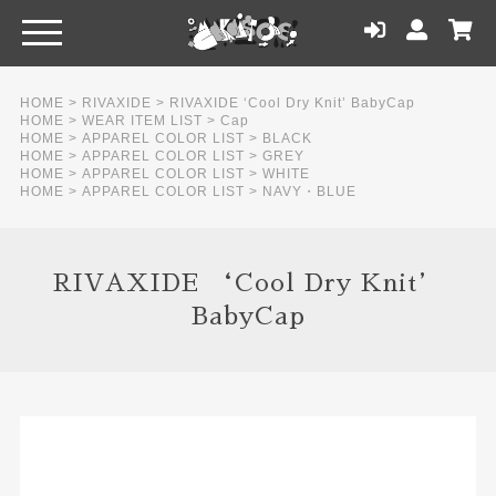
HOME
>
RIVAXIDE
>
RIVAXIDE ‘Cool Dry Knit’ BabyCap
HOME
>
WEAR ITEM LIST
>
Cap
HOME
>
APPAREL COLOR LIST
>
BLACK
HOME
>
APPAREL COLOR LIST
>
GREY
HOME
>
APPAREL COLOR LIST
>
WHITE
HOME
>
APPAREL COLOR LIST
>
NAVY・BLUE
RIVAXIDE ‘Cool Dry Knit’
BabyCap