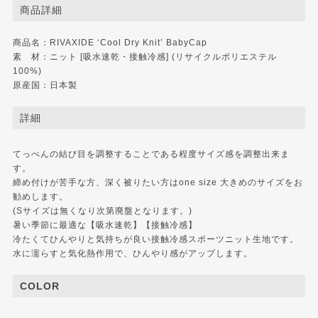
商品詳細
商品名：RIVAXIDE ‘Cool Dry Knit’ BabyCap
素 材：ニット [吸水速乾・接触冷感] (リサイクルポリエステル
100%)
原産国：日本製
詳細
てっぺんの結び目を調整することである程度サイズ感を調整出来ま
す。
締め付けが苦手な方、深く被りたい方はone size 大きめのサイズをお
勧めします。
(Sサイズは無くなり次第廃盤となります。)
暑い季節に最適な【吸水速乾】【接触冷感】
冷たくてひんやりと気持ちが良い接触冷感スポーツニット生地です。
水に濡らすと気化熱作用で、ひんやり感がアップします。
COLOR