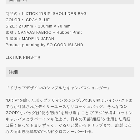
商品名：LIXTICK 'DRIP' SHOULDER BAG
COLOR： GRAY BLUE
SIZE : 270mm × 230mm × 70 mm
素材：CANVAS FABRIC + Rubber Print
生産国：MADE IN JAPAN
Product planning by SO GOOD ISLAND
LIXTICK PINS付き
詳細
『ドリップデザインのシンプルなキャンバスショルダー』
“DRIP”を纏ったポップデザインのシンプルであり程よいインパクトま
でもが計算されたデイリーユースなサコッシュバッグ。そんな”SO
GOOD”なバッグは”使う/洗う”を繰り返すことで”アジ”が増すコットン
キャンバスとラバーインキ仕上げ。日本の工芸”組紐”を使用した肩紐
は長く使ってもヨレずらく、ぐるりと繋がるドリップまで、縫製は安
心の岡山県児島製の”和/洋”クロスオーバー仕様。