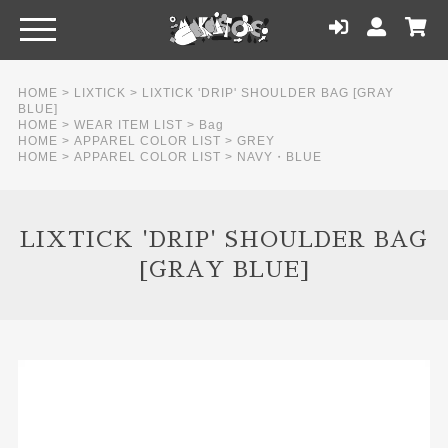
HOME
>
LIXTICK
>
LIXTICK 'DRIP' SHOULDER BAG [GRAY
BLUE]
HOME
>
WEAR ITEM LIST
>
Bag
HOME
>
APPAREL COLOR LIST
>
GREY
HOME
>
APPAREL COLOR LIST
>
NAVY・BLUE
LIXTICK 'DRIP' SHOULDER BAG
[GRAY BLUE]