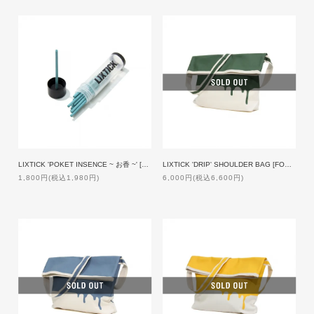
LIXTICK 'POKET INSENCE ~ お香 ~' [BLUE]
LIXTICK 'DRIP' SHOULDER BAG [FOREST GREEN]
1,800円(税込1,980円)
6,000円(税込6,600円)