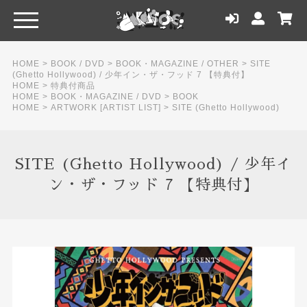
HOME
>
BOOK / DVD
>
BOOK・MAGAZINE / OTHER
>
SITE
(Ghetto Hollywood) / 少年イン・ザ・フッド 7 【特典付】
HOME
>
特典付商品
HOME
>
BOOK・MAGAZINE / DVD
>
BOOK
HOME
>
ARTWORK [ARTIST LIST]
>
SITE (Ghetto Hollywood)
SITE (Ghetto Hollywood) / 少年イ
ン・ザ・フッド 7 【特典付】