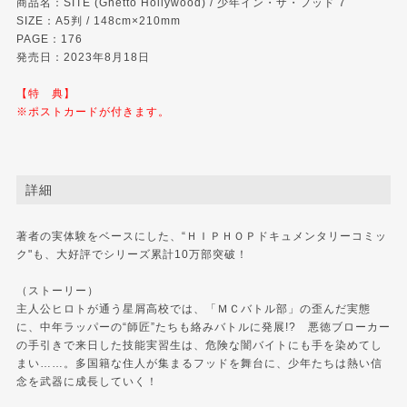
商品名：SITE (Ghetto Hollywood) / 少年イン・ザ・フッド 7
SIZE：A5判 / 148cm×210mm
PAGE：176
発売日：2023年8月18日
【特 典】
※ポストカードが付きます。
詳細
著者の実体験をベースにした、“ＨＩＰＨＯＰドキュメンタリーコミッ
ク"も、大好評でシリーズ累計10万部突破！
（ストーリー）
主人公ヒロトが通う星屑高校では、「ＭＣバトル部」の歪んだ実態
に、中年ラッパーの“師匠”たちも絡みバトルに発展!? 悪徳ブローカー
の手引きで来日した技能実習生は、危険な闇バイトにも手を染めてし
まい……。多国籍な住人が集まるフッドを舞台に、少年たちは熱い信
念を武器に成長していく！