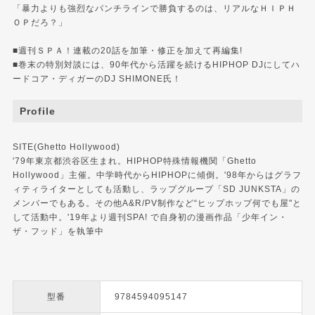
「暴力よりも強烈なパンチラインで勝負するのは、リアルなＨＩＰＨ
ＯＰだろ？」
■週刊ＳＰＡ！連載の20話を加筆・修正を加えて再編集!
■巻末の特別対談には、90年代から活躍を続けるHIPHOP DJにしてハ
ードコア・ディガーのDJ SHIMONE氏！
Profile
SITE(Ghetto Hollywood)
'79年東京都渋谷区生まれ。HIPHOP特殊情報機関「Ghetto
Hollywood」主催。中学時代からHIPHOPに傾倒。'98年からはグラフ
ィティライターとしても活動し、ラップグループ「SD JUNKSTA」の
メンバーでもある。その他A&R/PV制作など“ヒップホップ何でも屋"と
して活動中。'19年より週刊SPA! で自身初の漫画作品「少年イン・
ザ・フッド」を執筆中
型番
9784594095147