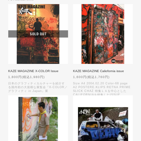
KAZE MAGAZINE X-COLOR Issue
KAZE MAGAZINE Caliofornia issue
1,800円(税込1,980円)
1,600円(税込1,760円)
日本のグラフィティカルチャーを紹介す
Size A4 2004.02.20 Color-68 page
る国内初の大規模な展覧会『X-COLOR／
A2 POSTERE.KLIPS RETNA PRIME
グラフィティ in Japan』展
SLICK CHAZ 特集ＬＡを中心とした
CALIFORNIAを特集したISSUE