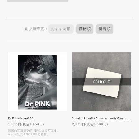
並び順変更：
おすすめ順
価格順
新着順
Yusuke Suzuki / Approach with Cannabis【ナンバリング・サイン付】
Dr PINK issue002
2,273円(税込2,500円)
1,500円(税込1,650円)
福岡の写真家DrPINKの白黒写真集。
issue2はBANGKOKの特集。