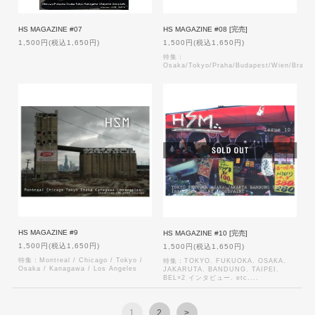
HS MAGAZINE #08 [完売]
HS MAGAZINE #07
1,500円(税込1,650円)
1,500円(税込1,650円)
特集：
Osaka/Tokyo/Praha/Budapest/Wien/Bratis
HS MAGAZINE #9
HS MAGAZINE #10 [完売]
1,500円(税込1,650円)
1,500円(税込1,650円)
特集：Montreal / Chicago / Tokyo /
特集：TOKYO. FUKUOKA. OSAKA.
Osaka / Kanagawa / Los Angeles
JAKARUTA. BANDUNG. TAIPEI.
BEL×2 インタビュー. etc....
1
2
>