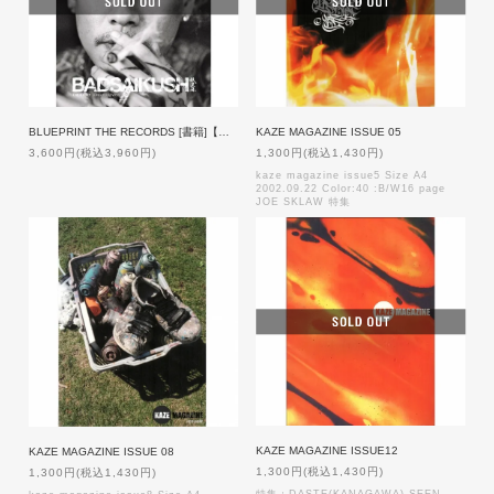
BLUEPRINT THE RECORDS [書籍]【通常盤・特典付】
KAZE MAGAZINE ISSUE 05
3,600円(税込3,960円)
1,300円(税込1,430円)
kaze magazine issue5 Size A4
2002.09.22 Color:40 :B/W16 page
JOE SKLAW 特集
KAZE MAGAZINE ISSUE12
KAZE MAGAZINE ISSUE 08
1,300円(税込1,430円)
1,300円(税込1,430円)