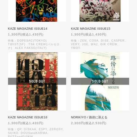
KAZE MAGAZINE ISSUE14
KAZE MAGAZINE ISSUE15
1,300円(税込1,430円)
1,300円(税込1,430円)
特集：DOPESAC(TOKYO)
特集：ZEN, COSA, DISE, CASPER,
TWIST(SF) TSK CREW(バルセロ
VERY, JOE, WA2, GIK CREW,
ナ) ALEX FAKSO(ITALY)
YMOT
KAZE MAGAZINE ISSUE16
NORIKIYO / 路傍に添える
1,300円(税込1,430円)
2,300円(税込2,530円)
特集：QP, DISKAH, ESPY, ZEROSY,
SUIKO, DOUSandKARMA,
PUTSandDISKM