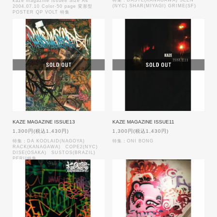
特集：DASTE(KANAGAWA) SEEN
kaze magazine issue8 Size A4
(NYC) SHAR(MIYAGI) GRIME(SF)
2004.07.10 Color-50 page 変形型
POSTER QP VOLT 特集
KAZE MAGAZINE ISSUE13
KAZE MAGAZINE ISSUE11
1,300円(税込1,430円)
1,300円(税込1,430円)
特集：DA KOOLAID(NAGOYA)
特集：ONI BONG
RACK(KANAGAWA) COPE2(NYC)
DISE(OSAKA) SUSTOS(BRAZIL)
PERU特集