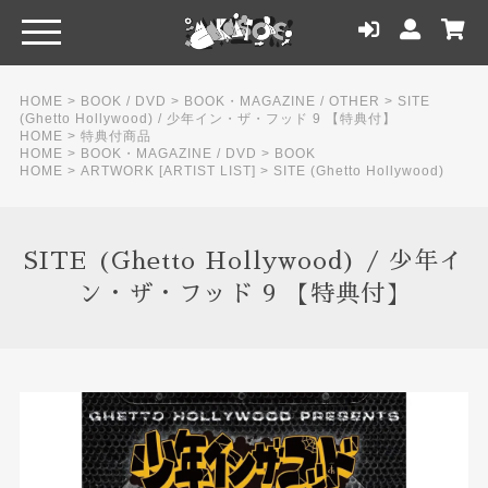
HOME
>
BOOK / DVD
>
BOOK・MAGAZINE / OTHER
>
SITE
(Ghetto Hollywood) / 少年イン・ザ・フッド 9 【特典付】
HOME
>
特典付商品
HOME
>
BOOK・MAGAZINE / DVD
>
BOOK
HOME
>
ARTWORK [ARTIST LIST]
>
SITE (Ghetto Hollywood)
SITE (Ghetto Hollywood) / 少年イ
ン・ザ・フッド 9 【特典付】