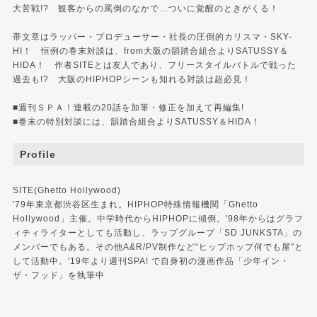
大苦戦!? 観客からの罵倒のなかで…ついに覚醒のときがくる！
帯文章はラッパー・プロデューサー・社長の圧倒的カリスマ・SKY-
HI！ 恒例の巻末対談は、from大阪の韻踏合組合よりSATUSSY＆
HIDA！ 作者SITEとは友人であり、フリースタイルバトルで戦った
過去も!? 大阪のHIPHOPシーンも知れる対談は超必見！
■週刊ＳＰＡ！連載の20話を加筆・修正を加えて再編集!
■巻末の特別対談には、韻踏合組合よりSATUSSY＆HIDA！
Profile
SITE(Ghetto Hollywood)
'79年東京都渋谷区生まれ。HIPHOP特殊情報機関「Ghetto
Hollywood」主催。中学時代からHIPHOPに傾倒。'98年からはグラフ
ィティライターとしても活動し、ラップグループ「SD JUNKSTA」の
メンバーでもある。その他A&R/PV制作など“ヒップホップ何でも屋"と
して活動中。'19年より週刊SPA! で自身初の漫画作品「少年イン・
ザ・フッド」を執筆中