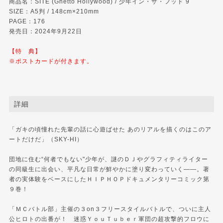
商品名：SITE (Ghetto Hollywood) / 少年イン・ザ・フッド 9
SIZE：A5判 / 148cm×210mm
PAGE：176
発売日：2024年9月22日
【特 典】
※ポストカードが付きます。
詳細
「ガキの頃憧れた先輩の話に心遊ばせた あのリアルを描くのはこのア
ートだけだ」（SKY-HI）
団地に住む“何者でもない"少年が、謎のＤＪやグラフィティライター
の同級生に出会い、平凡な日常が鮮やかに塗り変わっていく――。著
者の実体験をベースにしたＨＩＰＨＯＰドキュメンタリーコミック第
９巻！
「ＭＣバトル部」主催の３on３フリースタイルバトルで、ついに主人
公ヒロトの出番が！ 迷惑ＹｏｕＴｕｂｅｒ軍団の超攻撃的フロウに