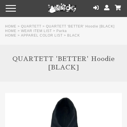
HOME
>
QUARTETT
>
QUARTETT 'BETTER' Hoodie [BLACK]
HOME
>
WEAR ITEM LIST
>
Parka
HOME
>
APPAREL COLOR LIST
>
BLACK
QUARTETT 'BETTER' Hoodie
[BLACK]