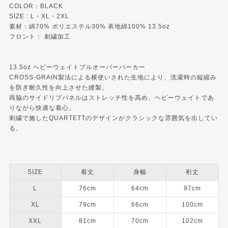
COLOR：BLACK
SIZE : L・XL・2XL
素材：綿70% ポリエステル30% 表地綿100% 13.5oz
フロント： 刺繍加工
13.5oz ヘビーウェイトプルオーバーパーカー
CROSS-GRAIN製法による横使いされた生地により、洗濯時の縦縮み
を防ぎ耐久性を向上させた縫製。
両脇のサイドリブパネルはストレッチ性を高め、ヘビーウェイトであ
りながら快適な着心。
刺繍で施したQUARTETTのデザインがクラシックな雰囲気を出してい
る。
SIZE
着丈
身幅
裄丈
L
76cm
64cm
97cm
XL
79cm
66cm
100cm
XXL
81cm
70cm
102cm