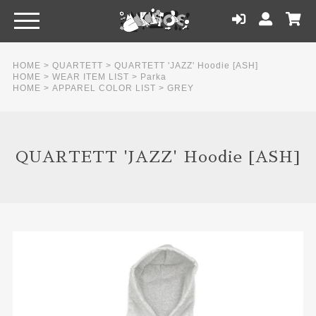
HOME
>
QUARTETT
>
QUARTETT 'JAZZ' Hoodie [ASH]
HOME
>
WEAR ITEM LIST
>
Parka
HOME
>
APPAREL COLOR LIST
>
GREY
QUARTETT 'JAZZ' Hoodie [ASH]