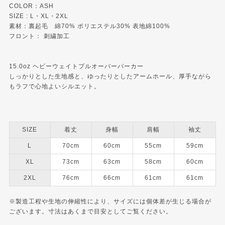
COLOR：ASH
SIZE : L・XL・2XL
素材：裏起毛 綿70% ポリエステル30% 表地綿100%
フロント： 刺繍加工
15.0oz ヘビーウェイトプルオーバーパーカー
しっかりとした生地感と、ゆったりとしたアームホール、厚手ながら
もラフで心地よいシルエット。
SIZE
着丈
身幅
肩幅
袖丈
L
70cm
60cm
55cm
59cm
XL
73cm
63cm
58cm
60cm
2XL
76cm
66cm
61cm
61cm
※製造工程や生地の伸縮性により、サイズには個体差が生じる場合が
ございます。寸法はあくまで目安としてご覧ください。