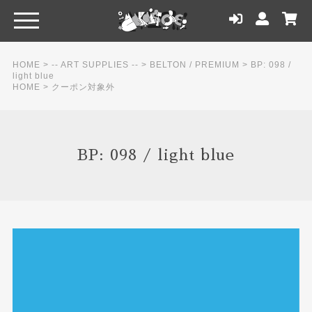
HOME
>
-- ART SUPPLIES --
>
BELTON / PREMIUM
>
BP: 098 /
light blue
HOME
>
クーポン対象外
BP: 098 / light blue