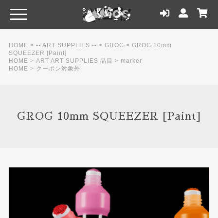
HOME
>
-- ART SUPPLIES --
>
GROG
>
GROG 10mm
SQUEEZER [Paint]
HOME
>
ART ART SUPPLIES 品目
>
marker
HOME
>
クーポン対象外
GROG 10mm SQUEEZER [Paint]