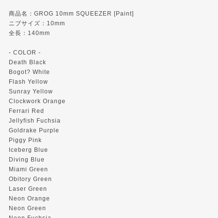
商品名：GROG 10mm SQUEEZER [Paint]
ニブサイズ：10mm
全長：140mm
- COLOR -
Death Black
Bogot? White
Flash Yellow
Sunray Yellow
Clockwork Orange
Ferrari Red
Jellyfish Fuchsia
Goldrake Purple
Piggy Pink
Iceberg Blue
Diving Blue
Miami Green
Obitory Green
Laser Green
Neon Orange
Neon Green