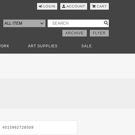
LOGIN
ACCOUNT
CART
ARCHIVE
FLYER
WORK
ART SUPPLIES
SALE
e
4015962728509