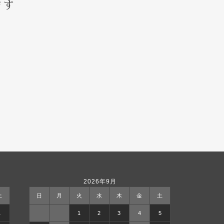
ます
2026年9月
土
日
月
火
水
木
金
土
1
1
2
3
4
5