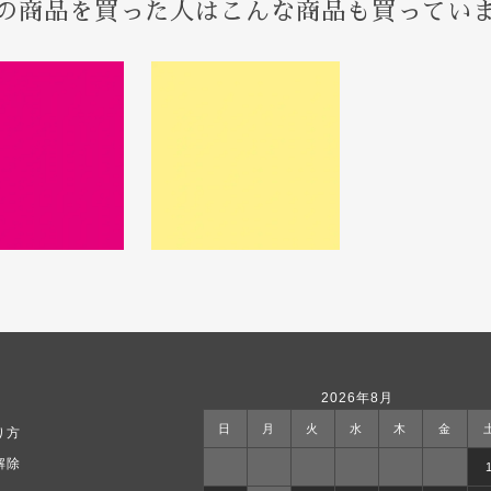
の商品を買った人はこんな商品も買ってい
2026年8月
日
月
火
水
木
金
り方
解除