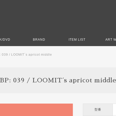
K/DVD
BRAND
ITEM LIST
ART 
: 039 / LOOMIT´s apricot middle
BP: 039 / LOOMIT´s apricot middl
型番