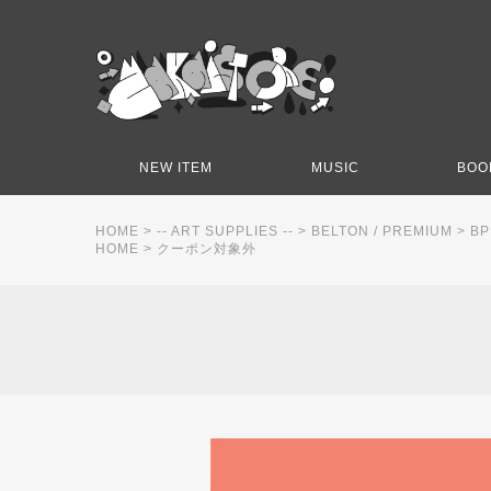
NEW ITEM
MUSIC
BOO
HOME
>
-- ART SUPPLIES --
>
BELTON / PREMIUM
>
BP
HOME
>
クーポン対象外