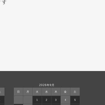
ます
2026年9月
土
日
月
火
水
木
金
土
1
1
2
3
4
5