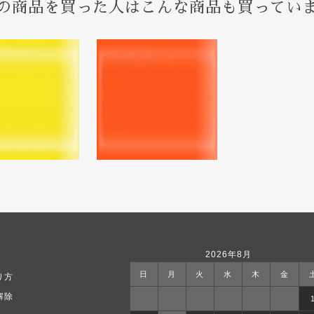
の商品を買った人はこんな商品も買ってい
2026年8月
日
月
火
水
木
金
り方
解除