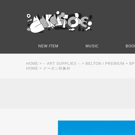
NEW ITEM
MUSIC
BOO
HOME
>
-- ART SUPPLIES --
>
BELTON / PREMIUM
>
BP
HOME
>
クーポン対象外