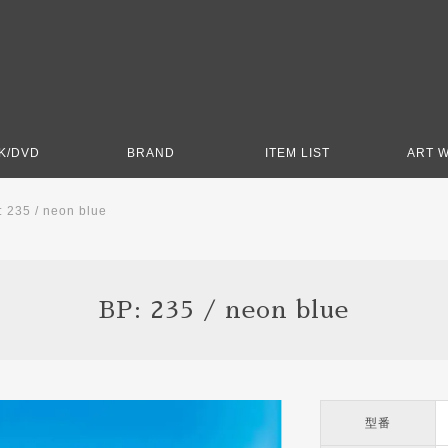
K/DVD
BRAND
ITEM LIST
ART 
: 235 / neon blue
BP: 235 / neon blue
型番