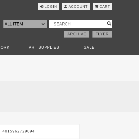
LOGIN
ACCOUNT
CART
ARCHIVE
FLYER
WORK
ART SUPPLIES
SALE
4015962729094