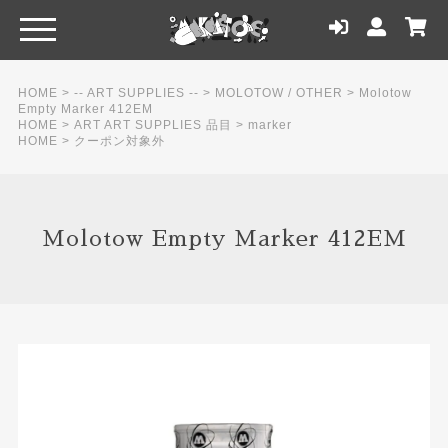
HOME
>
-- ART SUPPLIES --
>
MOLOTOW / OTHER
>
Molotow
Empty Marker 412EM
HOME
>
ART ART SUPPLIES 品目
>
marker
HOME
>
クーポン対象外
Molotow Empty Marker 412EM