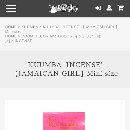
HOME
>
KUUMBA
>
KUUMBA 'INCENSE' 【JAMAICAN GIRL】
Mini size
HOME
>
ROOM DECOR and GOODS [インテリア・雑
貨]
>
INCENSE
KUUMBA 'INCENSE'
【JAMAICAN GIRL】Mini size