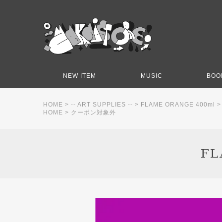
NEW ITEM
MUSIC
BOO
HOME
>
-- ART SUPPLIES --
>
FLAME ORANGE 400ml
HOME
>
クーポン対象外
FL