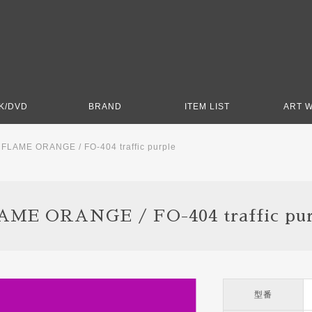
K/DVD
BRAND
ITEM LIST
ART 
>
FLAME ORANGE / FO-404 traffic purple
AME ORANGE / FO-404 traffic pur
型番