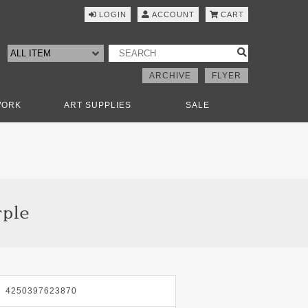
LOGIN
ACCOUNT
CART
ARCHIVE
FLYER
WORK
ART SUPPLIES
SALE
ple
4250397623870