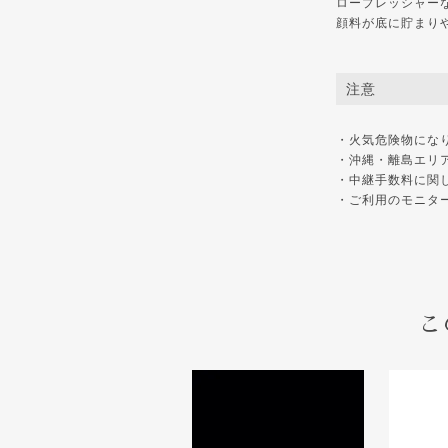
ロープレッシャー
顔料が底に貯まり
注意
・火気危険物にな
・沖縄・離島エリ
・中継手数料に関
・ご利用のモニタ
こ