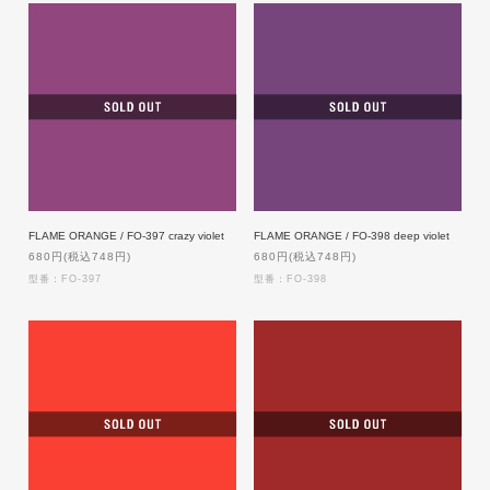
FLAME ORANGE / FO-397 crazy violet
FLAME ORANGE / FO-398 deep violet
680円(税込748円)
680円(税込748円)
型番：FO-397
型番：FO-398