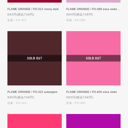
FLAME ORANGE / FO-313 cherry dark
FLAME ORANGE / FO-399 erica violet light
680円(税込748円)
680円(税込748円)
型番：FO-313
型番：FO-399
FLAME ORANGE / FO-322 aubergine
FLAME ORANGE / FO-400 erica violet
680円(税込748円)
680円(税込748円)
型番：FO-322
型番：FO-400