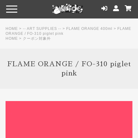
HOME
>
-- ART SUPPLIES --
>
FLAME ORANGE 400ml
>
FLAME
ORANGE / FO-310 piglet pink
HOME
>
クーポン対象外
FLAME ORANGE / FO-310 piglet
pink