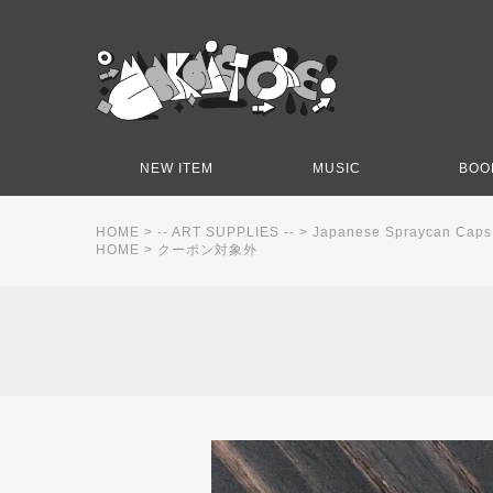
NEW ITEM
MUSIC
BOO
HOME
>
-- ART SUPPLIES --
>
Japanese Spraycan Caps
HOME
>
クーポン対象外