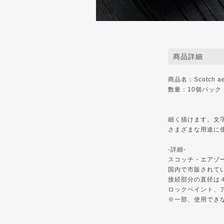
商品詳細
商品名：Scotch aer
数量：10個パック
細く描けます。文
さまざまな用途に
-詳細-
スコッチ・エアゾ
国内で市販されて
接続部分の直径は
ロックペイント、
※一部、使用でき