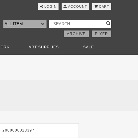
LOGIN
ACCOUNT
CART
ARCHIVE
FLYER
WORK
ART SUPPLIES
SALE
2000000023397