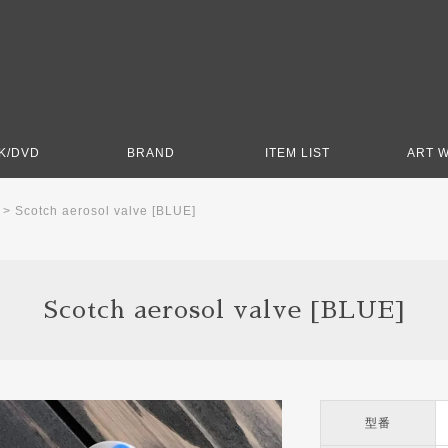
K/DVD
BRAND
ITEM LIST
ART 
>
Scotch aerosol valve [BLUE]
Scotch aerosol valve [BLUE]
型番