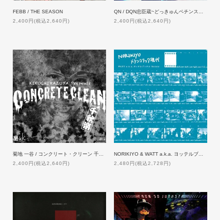
FEBB / THE SEASON
QN / DQN忠臣蔵~どっきゅんペチンス海物語~
2,400円(税込2,640円)
2,400円(税込2,640円)
菊地 一谷 / コンクリート・クリーン 千秋楽
NORIKIYO & WATT a.k.a. ヨッテルブッテル / メランコリック現代 Remix
2,400円(税込2,640円)
2,480円(税込2,728円)