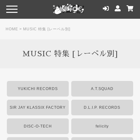
HOME
>
MUSIC 特集 [レーベル別]
MUSIC 特集 [レーベル別]
YUKICHI RECORDS
A.T.SQUAD
SIR JAY KLASSIX FACTORY
D.L.I.P. RECORDS
DISC-O-TECH
felicity