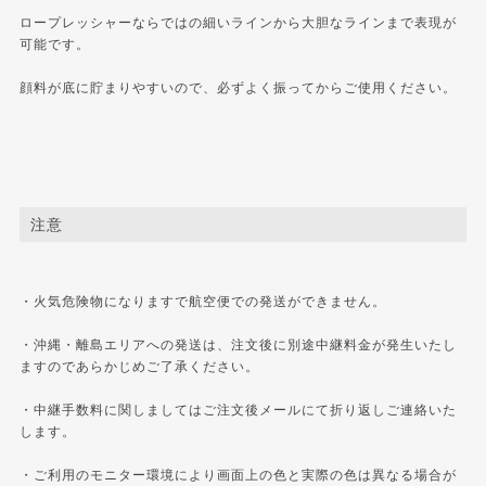
ロープレッシャーならではの細いラインから大胆なラインまで表現が
可能です。
顔料が底に貯まりやすいので、必ずよく振ってからご使用ください。
注意
・火気危険物になりますで航空便での発送ができません。
・沖縄・離島エリアへの発送は、注文後に別途中継料金が発生いたし
ますのであらかじめご了承ください。
・中継手数料に関しましてはご注文後メールにて折り返しご連絡いた
します。
・ご利用のモニター環境により画面上の色と実際の色は異なる場合が