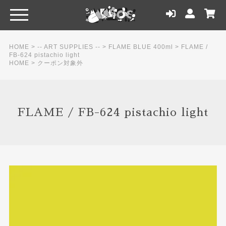
HOME
>
-- ART SUPPLIES --
>
FLAME BLUE 400ml
>
FLAME /
FB-624 pistachio light
HOME
>
クーポン対象外
FLAME / FB-624 pistachio light