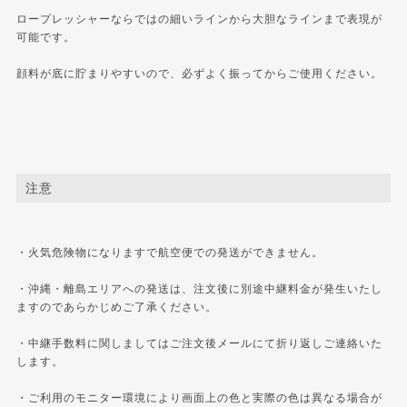
ロープレッシャーならではの細いラインから大胆なラインまで表現が
可能です。
顔料が底に貯まりやすいので、必ずよく振ってからご使用ください。
注意
・火気危険物になりますで航空便での発送ができません。
・沖縄・離島エリアへの発送は、注文後に別途中継料金が発生いたし
ますのであらかじめご了承ください。
・中継手数料に関しましてはご注文後メールにて折り返しご連絡いた
します。
・ご利用のモニター環境により画面上の色と実際の色は異なる場合が