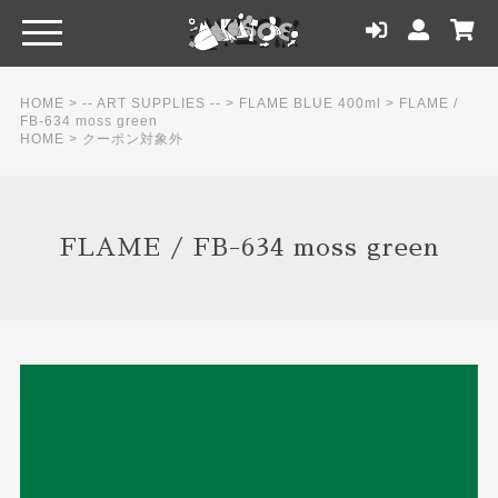
HOME
>
-- ART SUPPLIES --
>
FLAME BLUE 400ml
>
FLAME /
FB-634 moss green
HOME
>
クーポン対象外
FLAME / FB-634 moss green