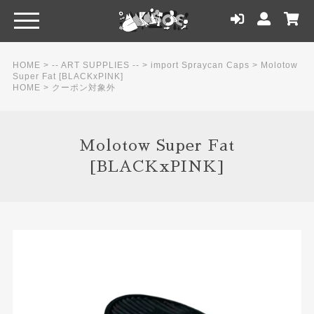
HOME
>
-- ART SUPPLIES --
>
import Spraycan Caps
>
Molotow
Super Fat [BLACKxPINK]
HOME
>
クーポン対象外
Molotow Super Fat
[BLACKxPINK]