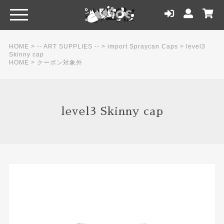
HOME
>
-- ART SUPPLIES --
>
import Spraycan Caps
>
level3
Skinny cap
HOME
>
クーポン対象外
level3 Skinny cap