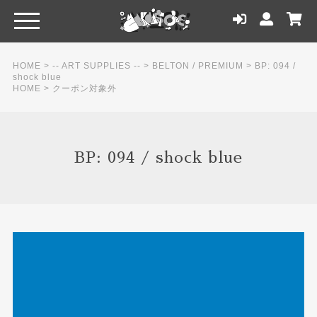
HOME
>
-- ART SUPPLIES --
>
BELTON / PREMIUM
>
BP: 094 /
shock blue
HOME
>
クーポン対象外
BP: 094 / shock blue